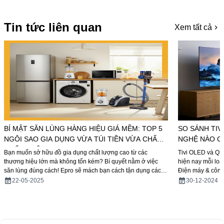
Tin tức liên quan
Xem tất cả
BÍ MẬT SĂN LÙNG HÀNG HIỆU GIÁ MỀM: TOP 5
SO SÁNH TIV
NGÔI SAO GIA DỤNG VỪA TÚI TIỀN VỪA CHẤT
NGHỆ NÀO C
NGẤT NGÂY
Bạn muốn sở hữu đồ gia dụng chất lượng cao từ các
Tivi OLED và QL
thương hiệu lớn mà không tốn kém? Bí quyết nằm ở việc
hiện nay mỗi loạ
săn lùng đúng cách! Epro sẽ mách bạn cách tận dụng các
Điện máy & công
chương trình khuyến mãi hàng trưng bày hoặc các mẫu đã
và QLED để hỗ t
22-05-2025
30-12-2024
qua model để sở hữu TV máy lạnh tủ lạnh máy giặt hay quạt
nhu cầu sắp tới 
điện với mức giá cực hời. Khám phá ngay Top 5 ngôi sao
gia dụng vừa túi tiền vừa bền bỉ giúp bạn nâng tầm không
gian sống hiện đại và tiện nghi!