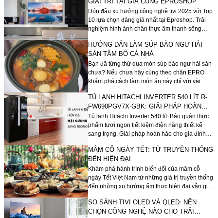
GIẢI TRÍ TẠI GIA CÙNG EPROSHOP
Đón đầu xu hướng công nghệ tivi 2025 với Top
10 lựa chọn đáng giá nhất tại Eproshop. Trải
nghiệm hình ảnh chân thực âm thanh sống
động và tính năng thông minh vượt trội với các
HƯỚNG DẪN LÀM SÚP BÀO NGƯ HẢI
công nghệ OLED QLED Mini LED từ các
SẢN TẨM BỔ CẢ NHÀ
thương hiệu hàng đầu.
Bạn đã từng thử qua món súp bào ngư hải sản
chưa? Nếu chưa hãy cùng theo chân EPRO
khám phá cách làm món ăn này chỉ với vài
bước cực kì đơn giản tại nhà nhé!
TỦ LẠNH HITACHI INVERTER 540 LÍT R-
FW690PGV7X-GBK: GIẢI PHÁP HOÀN
HẢO CHO GIA ĐÌNH HIỆN ĐẠI
Tủ lạnh Hitachi Inverter 540 lít: Bảo quản thực
phẩm tươi ngon tiết kiệm điện năng thiết kế
sang trọng. Giải pháp hoàn hảo cho gia đình
hiện đại.
MÂM CỖ NGÀY TẾT: TỪ TRUYỀN THỐNG
ĐẾN HIỆN ĐẠI
Khám phá hành trình biến đổi của mâm cỗ
ngày Tết Việt Nam từ những giá trị truyền thống
đến những xu hướng ẩm thực hiện đại vẫn giữ
nguyên ý nghĩa sum vầy và ấm cúng.
SO SÁNH TIVI OLED VÀ QLED: NÊN
CHỌN CÔNG NGHỆ NÀO CHO TRẢI