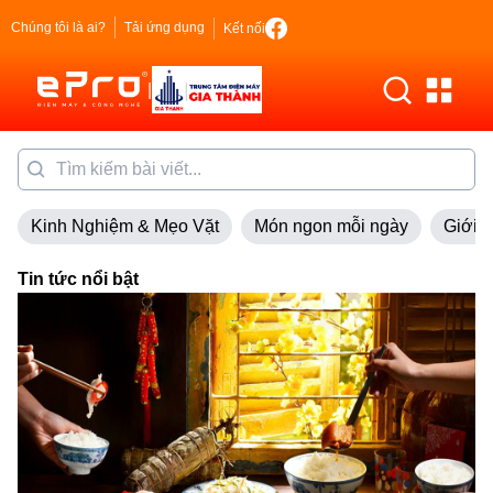
Chúng tôi là ai?
Tải ứng dụng
Kết nối
|
Kinh Nghiệm & Mẹo Vặt
Món ngon mỗi ngày
Giới 
Tin tức nổi bật