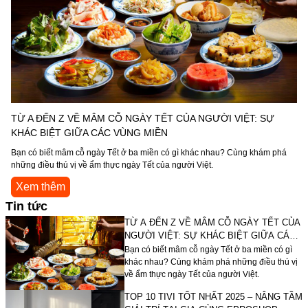
TỪ A ĐẾN Z VỀ MÂM CỖ NGÀY TẾT CỦA NGƯỜI VIỆT: SỰ
KHÁC BIỆT GIỮA CÁC VÙNG MIỀN
Bạn có biết mâm cỗ ngày Tết ở ba miền có gì khác nhau? Cùng khám phá
những điều thú vị về ẩm thực ngày Tết của người Việt.
Xem thêm
Tin tức
TỪ A ĐẾN Z VỀ MÂM CỖ NGÀY TẾT CỦA
NGƯỜI VIỆT: SỰ KHÁC BIỆT GIỮA CÁC
VÙNG MIỀN
Bạn có biết mâm cỗ ngày Tết ở ba miền có gì
khác nhau? Cùng khám phá những điều thú vị
về ẩm thực ngày Tết của người Việt.
TOP 10 TIVI TỐT NHẤT 2025 – NÂNG TẦM