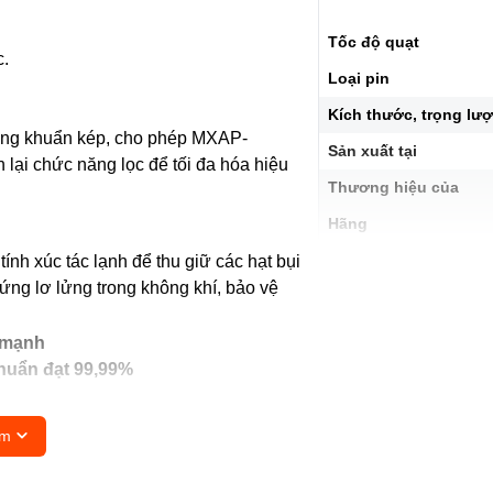
Tốc độ quạt
c.
Loại pin
Kích thước, trọng lư
áng khuẩn kép, cho phép MXAP-
Sản xuất tại
 lại chức năng lọc để tối đa hóa hiệu
Thương hiệu của
Hãng
nh xúc tác lạnh để thu giữ các hạt bụi
 ứng lơ lửng trong không khí, bảo vệ
 mạnh
khuẩn đạt 99,99%
như mạt bụi,...
êm
của fomanđehit lên đến 83m3/giờ