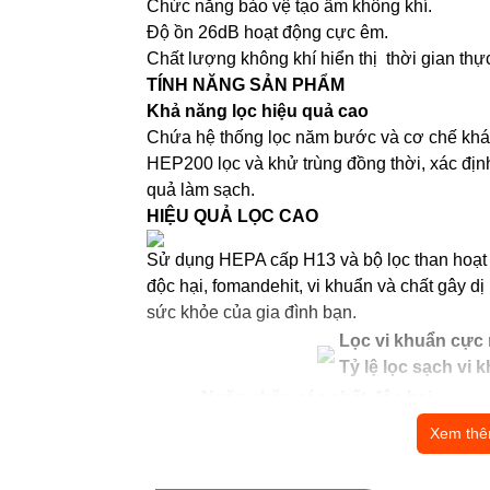
Chức năng bảo vệ tạo ẩm không khí.
Độ ồn 26dB hoạt động cực êm.
Chất lượng không khí hiển thị thời gian thự
TÍNH NĂNG SẢN PHẨM
Khả năng lọc hiệu quả cao
Chứa hệ thống lọc năm bước và cơ chế kh
HEP200 lọc và khử trùng đồng thời, xác định
quả làm sạch.
HIỆU QUẢ LỌC CAO
Sử dụng HEPA cấp H13 và bộ lọc than hoạt tí
độc hại, fomandehit, vi khuẩn và chất gây dị
sức khỏe của gia đình bạn.
Lọc vi khuẩn cực
Tỷ lệ lọc sạch vi 
Ngăn chặn các chất độc hại
Lọc tới 98,75% các chất gây dị ứng 
Xem th
Tốc độ phân phối không khí sạch 