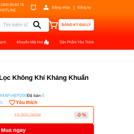
1900.55.88.78
|
Đăng nhập
Đăng ký
HOTLINE
ĐĂNG KÝ ĐẠI LÝ
lạnh
Khuyến Mãi Hot
Sản Phẩm Yêu Thích
Lọc Không Khí Kháng Khuẩn
MXAP-HEP200
Đã bán:
0
Yêu thích
nh
15,900,000đ
-0 %
Mua ngay