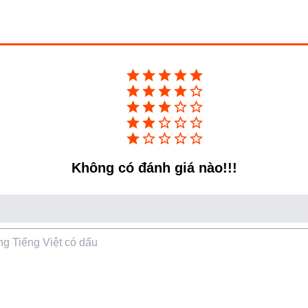
phân phối của không khí sạch của
ên đến 450m3/giờ
ả lọc cực nhanh
h diện tích 580ft2 trong vòng 18
Không có đánh giá nào!!!
Chế độ Auto-Pilot thông
minh và chế độ hẹn giờ