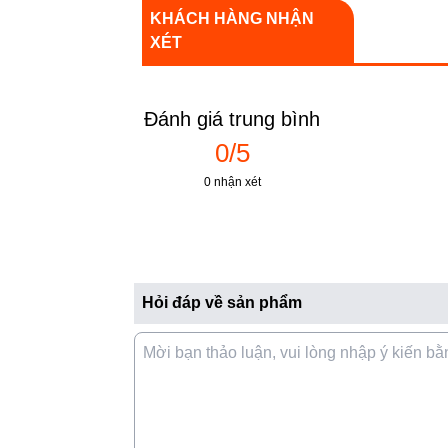
KHÁCH HÀNG NHẬN
Tốc độ 
XÉT
PM2.5 l
Đánh giá trung bình
0/5
0 nhận xét
Hiệu qu
Làm sạc
phút
Hỏi đáp về sản phẩm
TỔNG QUAN VỀ TÍNH NĂNG
HEPA (H13) x Chất xúc tác
^1
lạnh
x Than hoạt tính