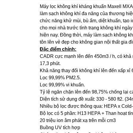
Máy lọc không khí kháng khuẩn Maxell MX
làm sạch không khí đa năng của thương hiệ
chức năng khử mùi, bù ẩm, diệt khuẩn, tạo i
cho mọi nhà trước tình trạng không khí ng
hiện nay. Đồng thời, máy làm sạch không khí 
tôn lên vẻ đẹp cho không gian nội thất gia đ
Đặc điểm chính:
CADR cực mạnh lên đến 450m3 / h, có khả n
17,3 phút.
Khả năng thay đổi không khí lên đến xấp xỉ 6
Lọc 99,99% PM2.5.
Lọc 99,99% vi khuẩn.
Tỷ lệ ngăn chặn lên đến 98,75% chống lại c
Diện tích sử dụng đề xuất: 330 - 580 ft2. (3
Nhiều bộ lọc được thông qua: HEPA x Cold-C
Bộ lọc có 5 phần: H13 HEPA + Than hoạt tính
20 triệu ion âm phát xạ trên mỗi cm3
Buồng UV tích hợp