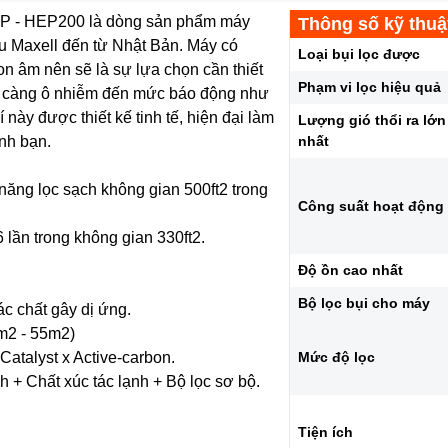
AP - HEP200 là dòng sản phẩm máy
Thông số kỹ thuậ
u Maxell đến từ Nhật Bản. Máy có
Loại bụi lọc được
on âm nên sẽ là sự lựa chọn cần thiết
Phạm vi lọc hiệu quả
ày càng ô nhiễm đến mức báo động như
này được thiết kế tinh tế, hiện đại làm
Lượng gió thổi ra lớn
ình bạn.
nhất
ăng lọc sạch không gian 500ft2 trong
Công suất hoạt động
 lần trong không gian 330ft2.
Độ ồn cao nhất
Bộ lọc bụi cho máy
ác chất gây dị ứng.
4m2 - 55m2)
atalyst x Active-carbon.
Mức độ lọc
 + Chất xúc tác lạnh + Bộ lọc sơ bộ.
Tiện ích