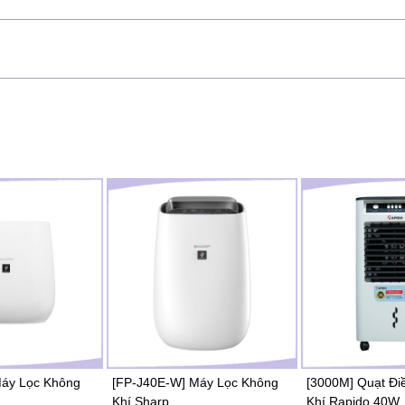
Chức năng bảo vệ tạo ẩm
không khí
Khóa trẻ em và chức năng
tự động dừng khi có lỗi
Chất lượng không khí hiển
thị theo thời gian thực
ủy các khí độc hại như fomanđêhit
uyển hóa chúng thành nước và carbon
 của bên thứ ba cung cấp theo tiêu
de).
Gửi
vị:decibel/ dB).
Máy Lọc Không
[FP-J40E-W] Máy Lọc Không
[3000M] Quạt Đi
Khí Sharp
Khí Rapido 40W