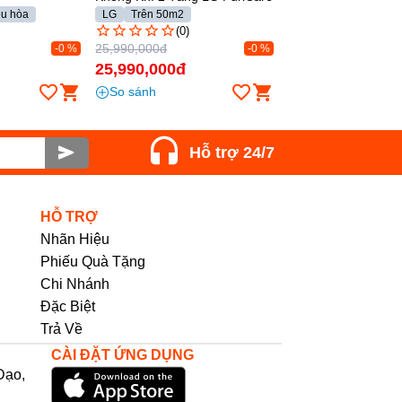
ều hòa
LG
Trên 50m2
(0)
25,990,000đ
-0 %
-0 %
25,990,000đ
So sánh
Hỗ trợ 24/7
HỖ TRỢ
Nhãn Hiệu
Phiếu Quà Tặng
Chi Nhánh
Đặc Biệt
Trả Về
CÀI ĐẶT ỨNG DỤNG
Đạo,