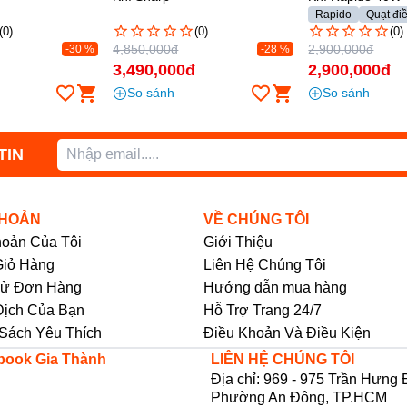
4+5 sợi kháng khuẩn
Rapido
Quạt đi
(0)
(0)
(0)
tới
CADR PM2.5 lên đến 450m/giờ
4,850,000đ
2,900,000đ
-30 %
-28 %
Lọc sạch 98.75% các chất gây dị
đ
3,490,000đ
2,900,000đ
ng
ứng (Mạt bụi, phấn hoa, ...)
So sánh
So sánh
Bộ lọc kép: sử dụng lớp vải không
nh
dệt kháng khuẩn, ngăn chặn sự
TIN
phát triển của vi khuẩn
Khả năng lọc hiệu quả cao, tỷ lệ
ại
ngăn chặn vi khuẩn và PM2.5 đạt
p
99.99%
KHOẢN
VỀ CHÚNG TÔI
hoản Của Tôi
Giới Thiệu
iỏ Hàng
Liên Hệ Chúng Tôi
20 triệu ion âm trên mỗi cm3, MXAP-
Sử Đơn Hàng
Hướng dẫn mua hàng
hợp với bước sóng 365nm, cho phép
Dịch Của Bạn
Hỗ Trợ Trang 24/7
 và mùi hôi trong không khí . Đồng thời,
Sách Yêu Thích
Điều Khoản Và Điều Kiện
i khuẩn trên các bộ lọc.
book Gia Thành
LIÊN HỆ CHÚNG TÔI
Địa chỉ: 969 - 975 Trần Hưng 
Phường An Đông, TP.HCM