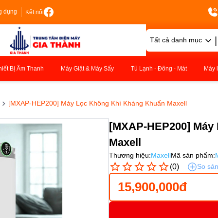
g dụng
Kết nối
|
Tất cả danh mục
hiết Bị Âm Thanh
Máy Giặt & Máy Sấy
Tủ Lạnh - Đông - Mát
Máy 
[MXAP-HEP200] Máy Lọc Không Khí Kháng Khuẩn Maxell
[MXAP-HEP200] Máy 
Maxell
Thương hiệu:
Maxell
Mã sản phẩm:
(0)
So sá
15,900,000đ