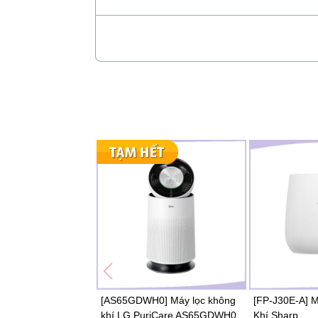
^2
20 triệu ion âm
phát xạ
3
trên mỗi cm
Họ và tên (
*
)
Buồng UV tích hợp (bước
^3
sóng 365nm)
Số điện thoại (
*
)
âm thanh hoạt động cực kỳ
^4
yên tỉnh 26dB
^1 Chất xúc tác lạnh có thể xúc tác phân h
trong điều kiện nhiệt độ bình thường và ch
Email
dioxit.
^2 Kết quả thử nghiệm do phòng thí nghiệm
chuẩn QB/T 4928-2016.
^3 Bước sóng đèn UV là 365nm (UV-A gra
Hủy
^4 Trong chế độ ngủ hoặc 1 tốc độ gió (đơn 
HỆ THỐNG LỌC NĂM BƯỚC
[AS65GDWH0] Máy lọc không
[FP-J30E-A] 
1 Bộ lọc sơ
2+3 Than hoạt tính xúc tác
khí LG PuriCare AS65GDWH0
Khí Sharp