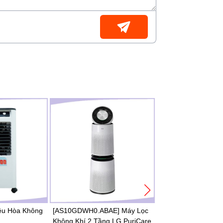
[MC40UVM6] Máy L
Khí Daikin 23W
Daikin
Dưới 30m2
(0)
6,725,000đ
6,725,000đ
So sánh
ều Hòa Không
[AS10GDWH0.ABAE] Máy Lọc
Không Khí 2 Tầng LG PuriCare