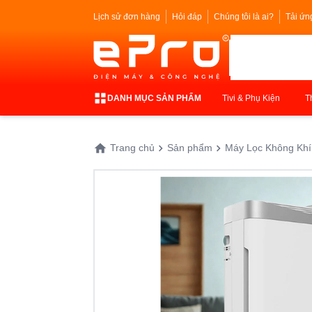
Lịch sử đơn hàng
Hỏi đáp
Chúng tôi là ai?
Tải ứn
DANH MỤC SẢN PHẨM
Tivi & Phụ Kiện
T
Trang chủ
Sản phẩm
Máy Lọc Không Khí