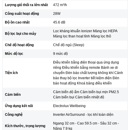
Lượng gió thổi ra lớn nhất
472 m³/h
Công suất hoạt động
28W
Độ ồn cao nhất
45.6 dB
Lọc kháng khuẩn Ionizer Màng lọc HEPA
Bộ lọc bụi cho máy
Màng lọc than hoạt tính Màng lọc thô
Chế độ hoạt động
Chế độ ngủ (Sleep)
Mức độ lọc
9 mức độ
Điều khiển bằng điện thoại qua ứng dụng
riêng Điều khiển bằng remote Bánh xe di
Tiện ích
chuyển Đèn báo chất lượng không khí Cảnh
báo thay bộ lọc Inverter tiết kiệm điện Đèn
báo hoạt động Khoá bảng điều khiển
Cảm biến độ ẩm Cảm biến bụi mịn PM2.5
Cảm biến
Cảm biến bụi Cảm biến nhiệt độ
Ứng dụng kết nối
Electrolux Wellbeing
Công nghệ
Inverter AirSurround - lọc khí toàn diện
Ngang 32 cm - Cao 59.5 cm - Sâu 32 cm -
Kích thước, trọng lượng
Nặng 7.9 kg