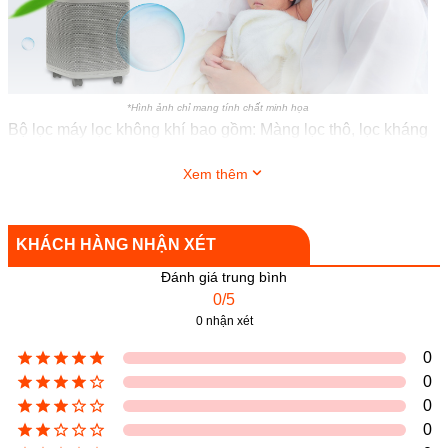
*Hình ảnh chỉ mang tính chất minh họa
Bộ lọc máy lọc không khí bao gồm: Màng lọc thô, lọc kháng
khuẩn, màng lọc than hoạt tính, màng lọc HEPA, Ionizer lọc
Xem thêm
sạch không khí hiệu quả vượt trội, đem lại bầu không khí
trong lành cho căn phòng bạn
KHÁCH HÀNG NHẬN XÉT
Đánh giá trung bình
0/5
0 nhận xét
0
0
0
0