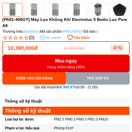
[PA91-406GY] Máy Lọc Không Khí Electrolux 5 Bước Lọc Pure
A9
Thương hiệu:
Electrolux
Mã sản phẩm:
PA91-406GY
Đã bán:
0
(0)
So sánh
Yêu thích
10,390,000đ
-0 %
10,390,000đ
Mua ngay
Hàng chính hãng 100%
THÊM VÀO GIỎ HÀNG
TRẢ GÓP 0%
Gọi đặt mua
0966 969 975
(8:00 - 21:00)
Thông số kỹ thuật
Thông số kỹ thuật
Loại bụi lọc được
PM2.5 PM0.3 PM0.5 PM1.0 PM10
Phạm vi lọc hiệu quả
Phòng 61m²