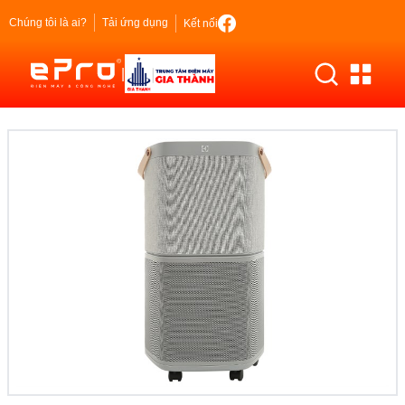
Chúng tôi là ai?
Tải ứng dụng
Kết nối
|