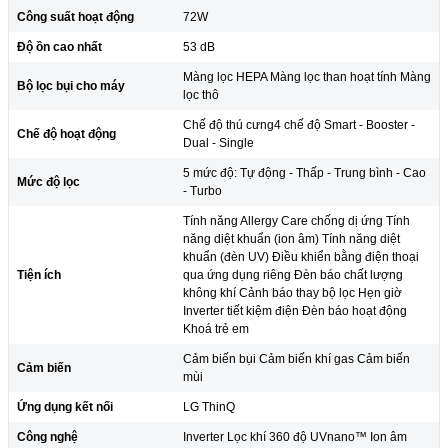
Công suất hoạt động
72W
Độ ồn cao nhất
53 dB
Màng lọc HEPA Màng lọc than hoạt tính Màng
Bộ lọc bụi cho máy
lọc thô
Chế độ thú cưng4 chế độ Smart - Booster -
Chế độ hoạt động
Dual - Single
5 mức độ: Tự động - Thấp - Trung bình - Cao
Mức độ lọc
- Turbo
Tính năng Allergy Care chống dị ứng Tính
năng diệt khuẩn (ion âm) Tính năng diệt
khuẩn (đèn UV) Điều khiển bằng điện thoại
Tiện ích
qua ứng dụng riêng Đèn báo chất lượng
không khí Cảnh báo thay bộ lọc Hẹn giờ
Inverter tiết kiệm điện Đèn báo hoạt động
Khoá trẻ em
Cảm biến bụi Cảm biến khí gas Cảm biến
Cảm biến
mùi
Ứng dụng kết nối
LG ThinQ
Công nghệ
Inverter Lọc khí 360 độ UVnano™ Ion âm