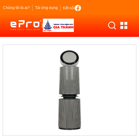
Chúng tôi là ai?
Tải ứng dụng
Kết nối
|