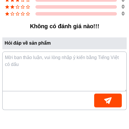
bạn có một bầu không khí trong lành hơn.
0
0
Không có đánh giá nào!!!
Hỏi đáp về sản phẩm
Công nghệ và khả năng cảm biến
thông minh
- Với
động cơ Inverter
bạn có thể tận hưởng không khí đã
Họ và tên (
*
)
được lọc sạch trong không gian yên tĩnh, độ ồn thấp khi ở
chế độ ngủ (Sleep). Bên cạnh đó giúp tiết kiệm điện hiệu