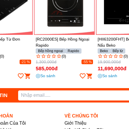
Gửi
 Bếp Hồng Ngoại
[HII63200FHT] Bếp Từ 3 Vùng
[AKC720C/BLV
Nấu Beko
Whirlpool
oại
Rapido
Beko
Bếp từ
Whirlpool
Bếp
(0)
(0)
(
19,900,000đ
4,490,000đ
-55 %
-41 %
11,690,000đ
2,790,000đ
So sánh
So sánh
TIN
KHOẢN
VỀ CHÚNG TÔI
hoản Của Tôi
Giới Thiệu