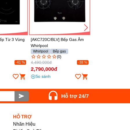
19,990,000đ
1,230,000đ
-55 %
8,990,000đ
789,000đ
So sánh
So sánh
] Bếp Gas Âm
 gas
0)
-38 %
Hỗ trợ 24/7
HỖ TRỢ
Nhãn Hiệu