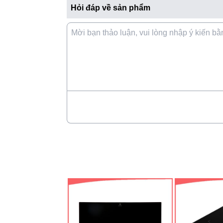
Hỏi đáp về sản phẩm
Họ và tên (
*
)
Số điện thoại (
*
)
Email