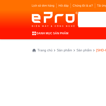
Lịch sử đơn hàng
Hỏi đáp
Chúng tôi là ai?
Tải ứn
DANH MỤC SẢN PHẨM
Trang chủ
Sản phẩm
Sản phẩm
[SHD-