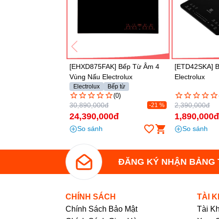
Hủy
FAK] Bếp Từ Âm 4
[ETD42SKA] Bếp Từ Đơn
[RC2000ES]
Electrolux
Electrolux
Rapido
x
Bếp từ
Bếp hồng ng
(0)
(0)
00đ
2,390,000đ
1,300,000đ
-21 %
-21 %
,000đ
1,890,000đ
585,000đ
h
So sánh
So sánh
ĐĂNG KÝ NHẬN BẢNG 
CHÍNH SÁCH
TÀI 
Chính Sách Bảo Mật
Tài K