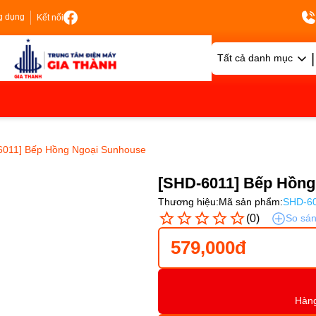
g dụng
Kết nối
|
Tất cả danh mục
6011] Bếp Hồng Ngoại Sunhouse
[SHD-6011] Bếp Hồng
Thương hiệu:
Mã sản phẩm:
SHD-6
(0)
So sá
579,000đ
Hàn