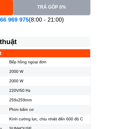
TRẢ GÓP 0%
66 969 975
(8:00 - 21:00)
thuật
t
Bếp hồng ngoại đơn
2000 W
2000 W
220V/50 Hz
259x259mm
Phím bấm cơ
Kính cường lực, chịu nhiệt đến 600 độ C
u
SUNHOUSE