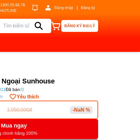
1900.55.88.78
|
Đăng nhập
Đăng ký
HOTLINE
ĐĂNG KÝ ĐẠI LÝ
 Ngoại Sunhouse
011
Đã bán:
0
Yêu thích
nh
1,050,000đ
-NaN %
Mua ngay
g chính hãng 100%