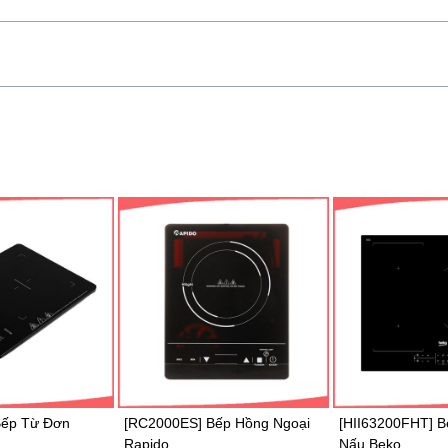
n nối qua aptomat (CB).
Gửi
họn thời gian hẹn thích hợp cho món
 điện, đảm bảo món ăn được nấu chín
ếp Hồng Ngoại
[HII63200FHT] Bếp Từ 3 Vùng
[AKC720C/BLV] 
Nấu Beko
Whirlpool