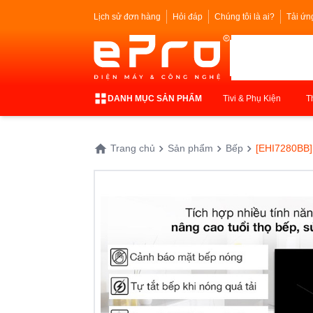
Lịch sử đơn hàng
Hỏi đáp
Chúng tôi là ai?
Tải ứn
DANH MỤC SẢN PHẨM
Tivi & Phụ Kiện
T
Trang chủ
Sản phẩm
Bếp
[EHI7280BB] 