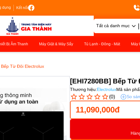
g dụng
Kết nối
|
Tất cả danh mục
hiết Bị Âm Thanh
Máy Giặt & Máy Sấy
Tủ Lạnh - Đông - Mát
Máy 
Bếp Từ Đôi Electrolux
[EHI7280BB] Bếp Từ Đ
Thương hiệu:
Electrolux
Mã sản phẩ
(0)
So sá
11,090,000đ
Hàn