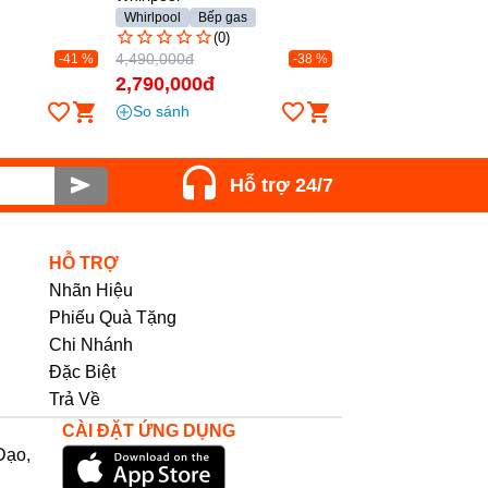
as
-38 %
Hỗ trợ 24/7
HỖ TRỢ
Nhãn Hiệu
Phiếu Quà Tặng
Chi Nhánh
Đặc Biệt
Trả Về
CÀI ĐẶT ỨNG DỤNG
Đạo,