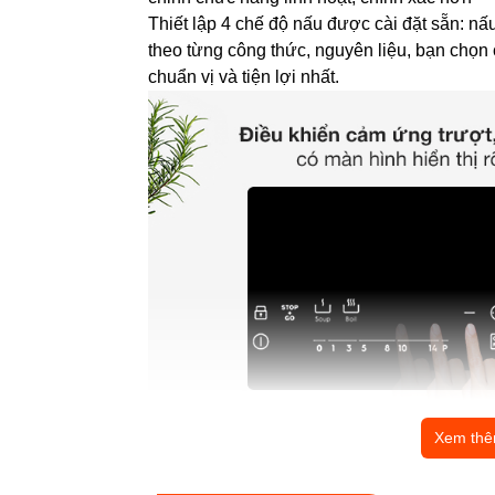
Thiết lập 4 chế độ nấu được cài đặt sẵn: nấu
theo từng công thức, nguyên liệu, bạn chọn
chuẩn vị và tiện lợi nhất.
Xem th
Chất liệu mặt kính Ceramic - Eurokera (Pháp)
cao, dễ dàng vệ sinh