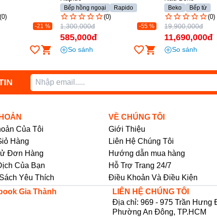
i
Rapido
Beko
Bếp từ
Whirlpool
Bếp g
(0)
(0)
(0)
19,900,000đ
4,490,000đ
-55 %
-41 %
11,690,000đ
2,790,000đ
So sánh
So sánh
TIN
KHOẢN
VỀ CHÚNG TÔI
hoản Của Tôi
Giới Thiệu
iỏ Hàng
Liên Hệ Chúng Tôi
Sử Đơn Hàng
Hướng dẫn mua hàng
h giúp sử dụng an toàn:
Dịch Của Bạn
Hỗ Trợ Trang 24/7
ong thông báo cho người dùng tránh
Sách Yêu Thích
Điều Khoản Và Điều Kiện
book Gia Thành
LIÊN HỆ CHÚNG TÔI
 nguồn điện luôn ở mức an toàn, tăng
Địa chỉ: 969 - 975 Trần Hưng 
ử dụng.
Phường An Đông, TP.HCM