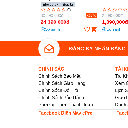
Bếp từ
Bếp hồng ngoạ
(0)
(0)
0đ
2,390,000đ
1,300,000đ
-21 %
-21 %
000đ
1,890,000đ
585,000đ
So sánh
So sánh
ĐĂNG KÝ NHẬN BẢNG 
CHÍNH SÁCH
TÀI 
Chính Sách Bảo Mật
Tài K
Chính Sách Giao Hàng
Xem G
Chính Sách Đổi Trả
Lịch 
Thiết kế bếp từ với nhiều chức năng tiện íc
Chính Sách Bảo Hành
Giao 
Cảnh báo mặt bếp nóng: khi bếp mới nấu x
Phương Thức Thanh Toán
Danh 
xa, không chạm vào bếp gây sự cố bỏng da.
Facebook Điện Máy ePro
Face
Tự ngắt khi bếp nóng quá tải: giúp đảm bảo
độ bền cho bếp và giữ an toàn cho người s