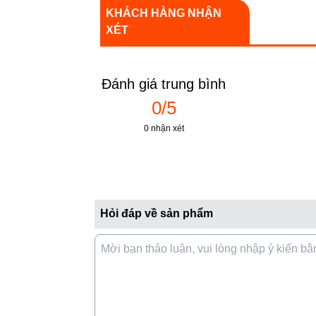
KHÁCH HÀNG NHẬN
XÉT
Đánh giá trung bình
0/5
0 nhận xét
Hỏi đáp về sản phẩm
2 vùng bếp độc lập với công suất mỗi bếp 2
bật 2 bếp cùng lúc
Tính năng Booster gia tăng nhiệt nhanh lên đ
nước.