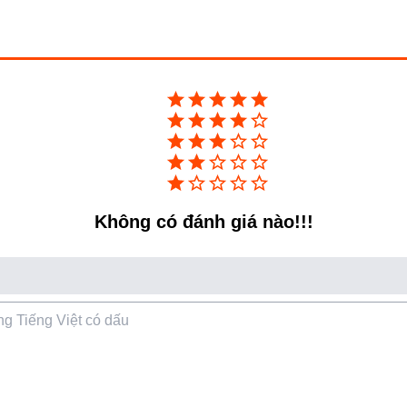
Không có đánh giá nào!!!
000W, tổng công suất tối đa 3700W khi
ến 3200W, chỉ mất 3 phút đun sôi 1 lít