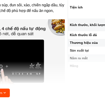
 súp, đun sôi, xào, chiên ngập dầu, tùy
Tiện ích
 chế độ phù hợp để nấu ăn ngon,
Kích thước, khối lượ
Kích thước lỗ đá
Thương hiệu của
Sản xuất tại
Năm ra mắt
Hãng
êm
 chịu lực, chịu nhiệt lớn, cho độ bền