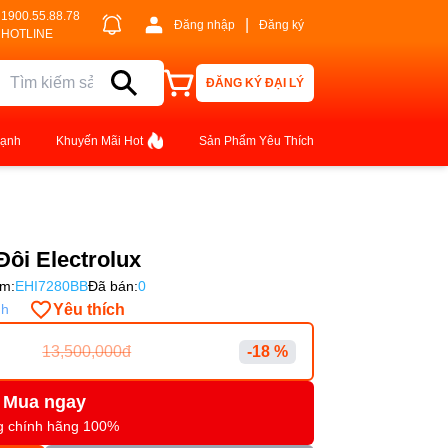
1900.55.88.78
|
Đăng nhập
Đăng ký
HOTLINE
ĐĂNG KÝ ĐẠI LÝ
lạnh
Khuyến Mãi Hot
Sản Phẩm Yêu Thích
ôi Electrolux
m:
EHI7280BB
Đã bán:
0
Yêu thích
nh
13,500,000đ
-18 %
Mua ngay
g chính hãng 100%