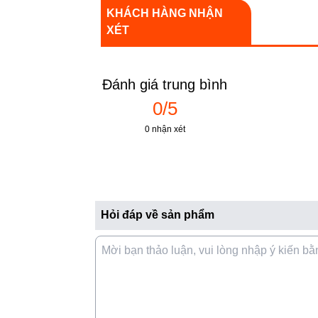
phản và độ sáng cao hơn. Điều này giúp hìn
KHÁCH HÀNG NHẬN
hơn, mang lại trải nghiệm xem tuyệt vời với 
XÉT
mọi khung hình.
- Bộ xử lý
ARM Advanced Multi-Core Cor
nhiều sắc màu sinh động, bộ xử lý này còn h
Đánh giá trung bình
4K
, đảm bảo mọi chi tiết được rõ nét và mư
0/5
0 nhận xét
Hỏi đáp về sản phẩm