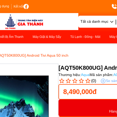
g dụng
Kết nối
|
Tất cả danh mục
hiết Bị Âm Thanh
Máy Giặt & Máy Sấy
Tủ Lạnh - Đông - Mát
Máy 
AQT50K800UG] Android Tivi Aqua 50 inch
[AQT50K800UG] Andro
Thương hiệu:
Aqua
Mã sản phẩm:
A
(0)
So sá
8,490,000đ
Hàn