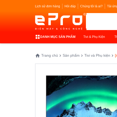
Lịch sử đơn hàng
Hỏi đáp
Chúng tôi là ai?
Tải ứn
DANH MỤC SẢN PHẨM
Tivi & Phụ Kiện
T
Trang chủ
Sản phẩm
Tivi và Phụ kiện
[