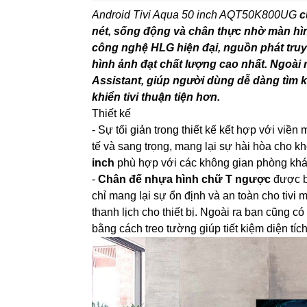
Android Tivi Aqua 50 inch AQT50K800UG
c
nét, sống động và chân thực nhờ màn hìn
công nghệ HLG hiện đại, nguồn phát tru
hình ảnh đạt chất lượng cao nhất. Ngoài ra
Assistant, giúp người dùng dễ dàng tìm k
khiển tivi thuận tiện hơn.
Thiết kế
- Sự tối giản trong thiết kế kết hợp với viề
tế và sang trọng, mang lại sự hài hòa cho k
inch
phù hợp với các không gian phòng khác
-
Chân đế nhựa hình chữ T ngược
được bố
chỉ mang lại sự ổn định và an toàn cho tivi
thanh lịch cho thiết bị. Ngoài ra bạn cũng có
bằng cách treo tường giúp tiết kiệm diện tích