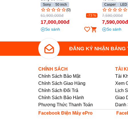
Sony
50 inch
Casper
LED
(0)
61,900,000đ
7,590,000đ
-73 %
17,000,000đ
7,590,000
So sánh
So sánh
*Hình ảnh chỉ mang tính chất minh họa
ĐĂNG KÝ NHẬN BẢNG 
Hệ điều hành
- Hệ điều hành
Google TV
được cài đặt trê
dàng sử dụng, thân thiện với tất cả người d
CHÍNH SÁCH
TÀI 
quen, bạn sẽ cảm thấy thoải mái và dễ dàng 
Chính Sách Bảo Mật
Tài K
tính năng của hệ điều hành này.
Chính Sách Giao Hàng
Xem G
- Kho ứng dụng khổng lồ được tích hợp sẵn, 
Chính Sách Đổi Trả
Lịch 
như
YouTube
,
FPT Play
,
Netflix,...
Giúp bạn
Chính Sách Bảo Hành
Giao 
trí tuyệt vời.
Phương Thức Thanh Toán
Danh 
Facebook Điện Máy ePro
Face