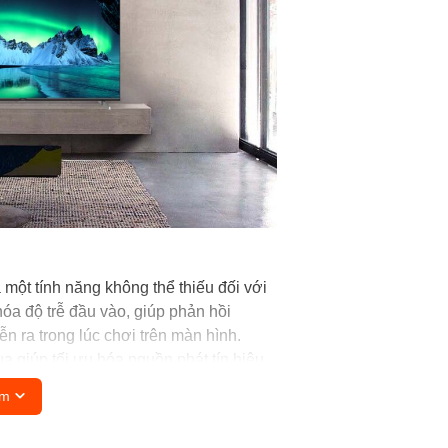
 một tính năng không thể thiếu đối với
 hóa độ trễ đầu vào, giúp phản hồi
n ra trong lúc chơi trên màn hình.
ua
giúp tối ưu hóa nguồn phát tín hiệu
hình đều được cải thiện về màu sắc,
êm
ượng cao.
năng hiển thị hình ảnh với độ tương