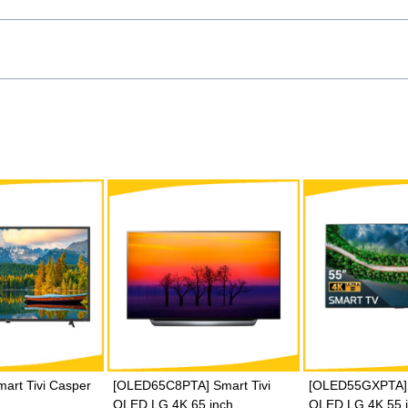
thanh
Dolby Audio
, mang đến cho bạn
với độ chân thực và sống động đáng
ừ hành động đến lãng mạn. Đồng thời,
iện chất lượng âm thanh, giúp bạn có
ới
hai loa
có tổng công suất
20W
, cung
g động, giúp bạn thưởng thức các
ới chất lượng âm thanh tốt nhất.
Gửi
art Tivi Casper
[OLED65C8PTA] Smart Tivi
[OLED55GXPTA] 
OLED LG 4K 65 inch
OLED LG 4K 55 