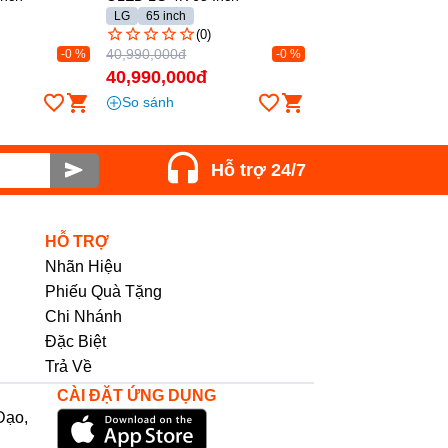
LG
65 inch
(0)
40,990,000đ
-0 %
-0 %
40,990,000đ
So sánh
Hỗ trợ 24/7
HỖ TRỢ
Nhãn Hiệu
Phiếu Quà Tặng
Chi Nhánh
Đặc Biệt
Trả Về
CÀI ĐẶT ỨNG DỤNG
Đạo,