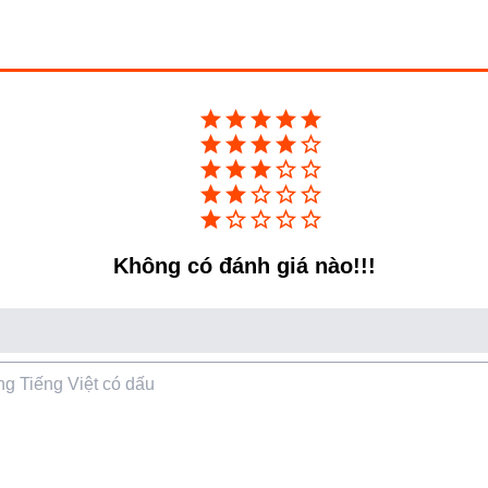
h ảnh trở nên tự nhiên và chân thực
màu sắc sống động và chi tiết rõ ràng ở
tex CA55
không chỉ tái tạo hình ảnh với
ỗ trợ hiển thị hình ảnh ở
độ phân giải
ợt mà.
Không có đánh giá nào!!!