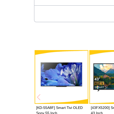
*Hình ảnh chỉ mang tính chất minh họa
Công nghệ âm thanh
-
Tivi Aqua 4K
được trang bị công nghệ âm 
Họ và tên (
*
)
khả năng trải nghiệm âm thanh vòm 360 độ 
kinh ngạc, phù hợp với mọi thể loại phim t
tivi còn hỗ trợ công nghệ
dbx-tv
giúp cải th
những giây phút giải trí trọn vẹn.
Số điện thoại (
*
)
- Tivi Aqua sử dụng hệ thống
loa 2.0 kênh
v
cấp trải nghiệm âm thanh phong phú và sốn
chương trình giải trí, phim ảnh và âm nhạc v
Email
Hủy
[KD-55A8F] Smart Tivi OLED
[43FX5200] Sm
Sony 55 Inch
43 Inch