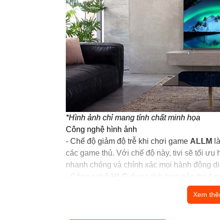
*Hình ảnh chỉ mang tính chất minh họa
Công nghệ hình ảnh
- Chế độ giảm độ trễ khi chơi game
ALLM
là
các game thủ. Với chế độ này, tivi sẽ tối ưu
nhanh chóng và chính xác mọi hành động diễ
- Công nghệ
HLG
được tích hợp trên
tivi Aq
từ các kênh truyền hình, nhờ đó mọi khung 
Xem th
mang lại trải nghiệm xem truyền hình chất l
- Công nghệ
HDR10
mang đến cho tivi khả 