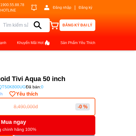
1900.55.88.78
|
Đăng nhập
Đăng ký
HOTLINE
ĐĂNG KÝ ĐẠI LÝ
lạnh
Khuyến Mãi Hot
Sản Phẩm Yêu Thích
id Tivi Aqua 50 inch
QT50K800UG
Đã bán:
0
Yêu thích
nh
8,490,000đ
-0 %
Mua ngay
g chính hãng 100%