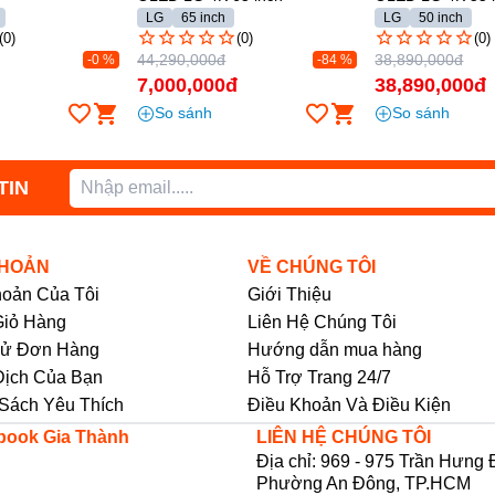
LG
65 inch
LG
50 inch
(0)
(0)
(0)
44,290,000đ
38,890,000đ
-0 %
-84 %
đ
7,000,000đ
38,890,000đ
So sánh
So sánh
TIN
n
tivi Aqua 50 inch
tích hợp giao diện dễ
ùng. Chỉ sau một thời gian ngắn làm
KHOẢN
VỀ CHÚNG TÔI
trong việc điều khiển và sử dụng các
hoản Của Tôi
Giới Thiệu
iỏ Hàng
Liên Hệ Chúng Tôi
nổi bật trong số đó
Sử Đơn Hàng
Hướng dẫn mua hàng
 và gia đình có những trải nghiệm giải
Dịch Của Bạn
Hỗ Trợ Trang 24/7
Sách Yêu Thích
Điều Khoản Và Điều Kiện
book Gia Thành
LIÊN HỆ CHÚNG TÔI
Địa chỉ: 969 - 975 Trần Hưng 
Phường An Đông, TP.HCM