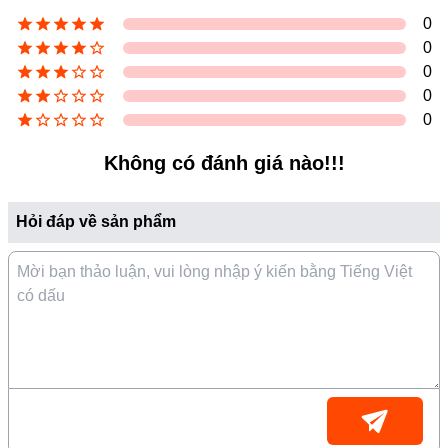
0
0
0
0
0
Không có đánh giá nào!!!
Hỏi đáp về sản phẩm
*Hình ảnh chỉ mang tính chất minh họa
Công nghệ âm thanh
- Tivi Aqua 32 inch trang bị hệ thống loa
2.0 kênh
với
2
loa
có tổng công suất lên đến
20W
, mang đến âm thanh rõ
ràng và mạnh mẽ.
- Công nghệ âm thanh
Dolby Audio
kết hợp với
dbx-
tv
mang đến trải nghiệm âm thanh như ở rạp phim đến với
ngôi nhà của bạn.
- Với tính năng cân bằng âm thanh
Sound-EQ
, bạn có thể