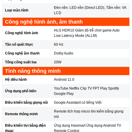
Đèn nền: LED nền (Direct LED), Tấm nền: VA
Loại màn hình
LCD
Công nghệ hình ảnh, âm thanh
HLG HDR10 Giảm độ trễ chơi game Auto
Công nghệ hình ảnh
Low Latency Mode (ALLM)
Tần số quét thực
60 Hz
Công nghệ âm thanh
Dolby Audio
Tổng công suất loa
20W
Tính năng thông minh
Hệ điều hành
Android 11.0
YouTube Netflix Clip TV FPT Play Spotify
Ứng dụng phổ biến
Google Play
Điều khiển bằng giọng nói
Google Assistant có tiếng Việt
Remote tích hợp micro tìm kiếm bằng giọng
Remote thông minh
nói
Điều khiển tivi bằng điện
Ứng dụng Haismart Ứng dụng Android TV
thoại
Remote Control