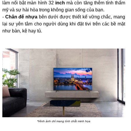
làm nổi bật màn hình 32
inch
mà còn tăng thêm tính thẩm
Kích thước không chân, treo
Ngang 95.47 cm - Cao 55.99 cm - Dày 8.64
mỹ và sự hài hòa trong không gian sống của bạn.
tường
cm
-
Chân đế nhựa
bên dưới được thiết kế vững chắc, mang
Khối lượng không chân
6 kg
lại sự yên tâm cho người dùng khi đặt tivi trên các bề mặt
như bàn, kệ hay tủ.
Nơi sản xuất
Việt Nam
Chất liệu viền tivi
Nhựa
Chất liệu chân đế
Nhựa
Năm ra mắt
2024
Hãng
AQUA
*Hình ảnh chỉ mang tính chất minh họa