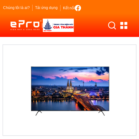
Chúng tôi là ai?
Tải ứng dụng
Kết nối
|