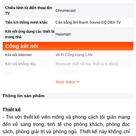
Chiếu hình từ điện thoại lên
Chromecast
TV
Tiện ích thông minh khác
Cân bằng âm thanh Sound-EQ DBX-TV
Kết nối ứng dụng các thiết bị
Haismart
trong nhà
Cổng kết nối
Kết nối Internet
Wi-Fi Cổng mạng LAN
Kết nối không dây
Bluetooth (Kết nối loa, thiết bị di động)
USB
2 cổng USB A
Xem thêm
Cổng nhận hình ảnh, âm
3 cổng HDMI có 1 cổng HDMI eARC (ARC), 1
thanh
cổng Composite
Thông tin sản phẩm
1 cổng 3.5 mm, 1 cổng Optical (Digital Audio),
Cổng xuất âm thanh
1 cổng eARC (ARC)
Thiết kế
Thông tin lắp đặt
- Tivi với thiết kế viền mỏng và phong cách tối giản mang
Ngang 95.47 cm - Cao 60.87 cm - Dày 21.16
Kích thước có chân, đặt bàn
đến vẻ sang trọng, tinh tế cho phòng khách, phòng đọc
cm
sách, phòng giải trí và phòng ngủ. Thiết kế này không chỉ
Khối lượng có chân
6.2 kg