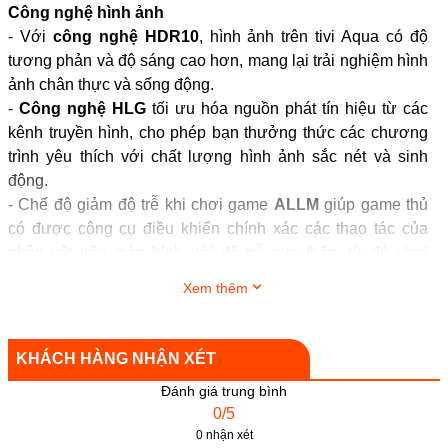
Công nghệ hình ảnh
- Với
công nghệ HDR10
, hình ảnh trên tivi Aqua có độ
tương phản và độ sáng cao hơn, mang lại trải nghiệm hình
ảnh chân thực và sống động.
-
Công nghệ HLG
tối ưu hóa nguồn phát tín hiệu từ các
kênh truyền hình, cho phép bạn thưởng thức các chương
trình yêu thích với chất lượng hình ảnh sắc nét và sinh
động.
- Chế độ giảm độ trễ khi chơi game
ALLM
giúp game thủ
có được công cụ điều khiển chính xác các thao tác của
nhân vật trên màn hình với độ trễ cực thấp, từ đó chơi
game mượt hơn và có tỷ lệ chiến thắng cao hơn.
Xem thêm
-
Chip xử lý ARM CA55 đa nhân
được trang bị tính năng
xử lý hình ảnh ở độ phân giải Full HD, tái hiện màu sắc
sinh động và độ nét tuyệt vời, nâng cao đáng kể từng chi
KHÁCH HÀNG NHẬN XÉT
tiết trong mỗi khung hình.
Đánh giá trung bình
0/5
0 nhận xét