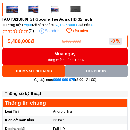
[AQT32K800FG] Google Tivi Aqua HD 32 inch
Thương hiệu:
Aqua
Mã sản phẩm:
AQT32K800FG
Đã bán:
0
(0)
So sánh
Yêu thích
5,480,000đ
-0 %
5,480,000đ
Mua ngay
Hàng chính hãng 100%
THÊM VÀO GIỎ HÀNG
TRẢ GÓP 0%
Gọi đặt mua
0966 969 975
(8:00 - 21:00)
Thông số kỹ thuật
Thông tin chung
Loại Tivi
Android Tivi
Kích cỡ màn hình
32 inch
Độ phân giải
Full HD