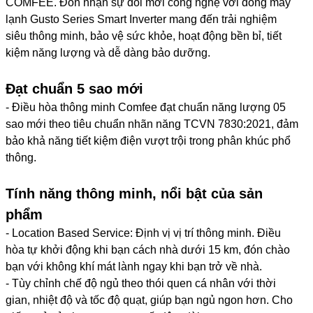
COMFEE. Đón nhận sự đổi mới công nghệ với dòng máy
Dòng điện vào
Dàn nóng hoặc dàn lạnh
lạnh Gusto Series Smart Inverter mang đến trải nghiệm
siêu thông minh, bảo vệ sức khỏe, hoạt động bền bỉ, tiết
Kích thước ống đồng
6/10
kiệm năng lượng và dễ dàng bảo dưỡng.
Số lượng kết nối dàn lạnh tối
1
đa
Đạt chuẩn 5 sao mới
Hãng
Comfee
- Điều hòa thông minh Comfee đạt chuẩn năng lượng 05
sao mới theo tiêu chuẩn nhãn năng TCVN 7830:2021, đảm
bảo khả năng tiết kiệm điện vượt trội trong phân khúc phổ
thông.
Tính năng thông minh, nổi bật của sản
phẩm
- Location Based Service: Định vị vị trí thông minh. Điều
hòa tự khởi động khi bạn cách nhà dưới 15 km, đón chào
bạn với không khí mát lành ngay khi bạn trở về nhà.
- Tùy chỉnh chế độ ngủ theo thói quen cá nhân với thời
gian, nhiệt độ và tốc độ quạt, giúp bạn ngủ ngon hơn. Cho