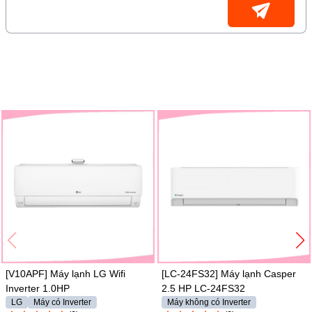
- Comfee cũng hỗ trợ chia sẻ thiết bị để nhiều người dùng
trong gia đình cùng sử dụng.
Họ và tên (
*
)
Số điện thoại (
*
)
Email
Hủy
Gửi
[V10APF] Máy lạnh LG Wifi
[LC-24FS32] Máy lạnh Casper
Inverter 1.0HP
2.5 HP LC-24FS32
LG
Máy có Inverter
Máy không có Inverter