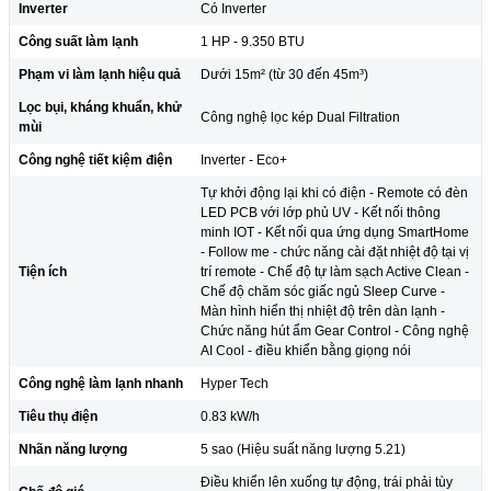
Inverter
Có Inverter
Công suất làm lạnh
1 HP - 9.350 BTU
Phạm vi làm lạnh hiệu quả
Dưới 15m² (từ 30 đến 45m³)
Lọc bụi, kháng khuẩn, khử
Công nghệ lọc kép Dual Filtration
mùi
Công nghệ tiết kiệm điện
Inverter - Eco+
Tự khởi động lại khi có điện - Remote có đèn
LED PCB với lớp phủ UV - Kết nối thông
minh IOT - Kết nối qua ứng dụng SmartHome
- Follow me - chức năng cài đặt nhiệt độ tại vị
Tiện ích
trí remote - Chế độ tự làm sạch Active Clean -
Chế độ chăm sóc giấc ngủ Sleep Curve -
Màn hình hiển thị nhiệt độ trên dàn lạnh -
Chức năng hút ẩm Gear Control - Công nghệ
AI Cool - điều khiển bằng giọng nói
Công nghệ làm lạnh nhanh
Hyper Tech
Tiêu thụ điện
0.83 kW/h
Nhãn năng lượng
5 sao (Hiệu suất năng lượng 5.21)
Điều khiển lên xuống tự động, trái phải tùy