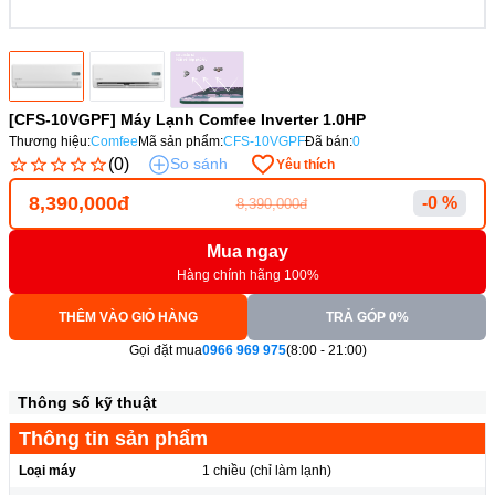
[CFS-10VGPF] Máy Lạnh Comfee Inverter 1.0HP
Thương hiệu:
Comfee
Mã sản phẩm:
CFS-10VGPF
Đã bán:
0
(0)
So sánh
Yêu thích
8,390,000đ
-0 %
8,390,000đ
Mua ngay
Hàng chính hãng 100%
THÊM VÀO GIỎ HÀNG
TRẢ GÓP 0%
Gọi đặt mua
0966 969 975
(8:00 - 21:00)
Thông số kỹ thuật
Thông tin sản phẩm
Loại máy
1 chiều (chỉ làm lạnh)