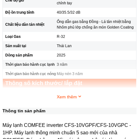
Chế độ gió
chỉnh tay
Độ ồn trung bình
40/35.5/32 dB
Ống dẫn gas bằng Đồng - Lá tản nhiệt bằng
Chất liệu dàn tản nhiệt
Nhôm phủ lớp chống ăn mòn Golden Coating
Loại Gas
R-32
Sản xuất tại
Thái Lan
Dòng sản phẩm
2025
Thời gian bảo hành cục lạnh
3 năm
Thời gian bảo hành cục nóng
Máy nén 3 năm
Thông số kích thước/ lắp đặt
Kích thước - Khối lượng dàn
Dài 72.3 cm - Cao 28.6 cm - Dày 19.9 cm -
Xem thêm
lạnh
Nặng 7.2 kg
Kích thước - Khối lượng dàn
Dài 66.8 cm - Cao 46.9 cm - Dày 25.2 cm -
Thông tin sản phẩm
nóng
Nặng 16.9 kg
Chiều dài lắp đặt ống đồng
Tối đa 25m
Máy lạnh COMFEE inverter CFS-10VGPF/CFS-10VGPC -
Chiều cao lắp đặt tối đa giữa
1HP. Máy lạnh thông minh chuẩn 5 sao mới của nhà
10m
cục nóng-lạnh