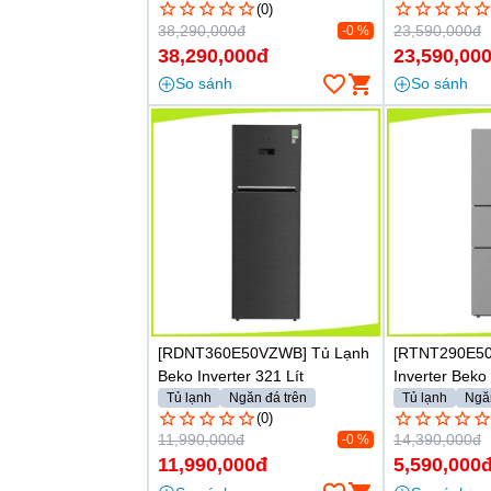
(0)
38,290,000đ
23,590,000đ
-0 %
38,290,000đ
23,590,00
So sánh
So sánh
[RDNT360E50VZWB] Tủ Lạnh
[RTNT290E50
Beko Inverter 321 Lít
Inverter Beko 
Tủ lạnh
Ngăn đá trên
Tủ lạnh
Ngă
(0)
11,990,000đ
14,390,000đ
-0 %
11,990,000đ
5,590,000