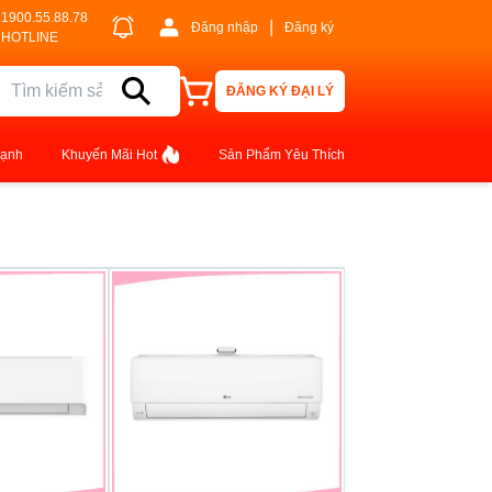
1900.55.88.78
|
Đăng nhập
Đăng ký
HOTLINE
ĐĂNG KÝ ĐẠI LÝ
lạnh
Khuyến Mãi Hot
Sản Phẩm Yêu Thích