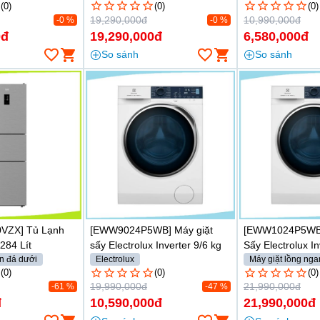
(0)
(0)
(0)
19,290,000đ
10,990,000đ
-0 %
-0 %
0đ
19,290,000đ
6,580,000đ
So sánh
So sánh
VZX] Tủ Lạnh
[EWW9024P5WB] Máy giặt
[EWW1024P5WB]
284 Lít
sấy Electrolux Inverter 9/6 kg
Sấy Electrolux I
n đá dưới
Electrolux
7Kg
Máy giặt lồng ng
(0)
Máy giặt lồng ngang
(0)
Electrolux
(0)
19,990,000đ
21,990,000đ
-61 %
-47 %
đ
10,590,000đ
21,990,000đ