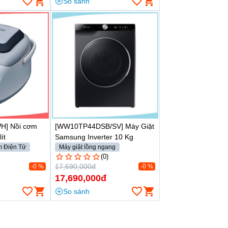
So sánh
H] Nồi cơm
[WW10TP44DSB/SV] Máy Giặt
ít
Samsung Inverter 10 Kg
 Điện Tử
Máy giặt lồng ngang
Từ 9.5 - 10kg
(0)
17,690,000đ
-0 %
-0 %
17,690,000đ
So sánh