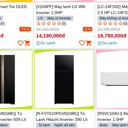
mart Tivi OLED
[V10APF] Máy lạnh LG Wifi
[LC-24FS32] Má
Inverter 1.0HP
2.5 HP LC-24FS
h
LG
Máy có Inverter
Máy không có Inve
(0)
(0)
Máy lạnh treo tườ
(0)
14,190,000đ
16,790,000đ
-73 %
-0 %
0đ
14,190,000đ
16,790,000đ
So sánh
So sánh
8(GBK)] Tủ
[R-FVY510PGV0(GBK)] Tủ
[RSVC10AV-I] M
nverter 509 Lít
Lạnh Hitachi Inverter 390 Lít
Inverter 1.0HP
idoor
Tủ lạnh
Ngăn đá trên
Beko
Máy lạnh 