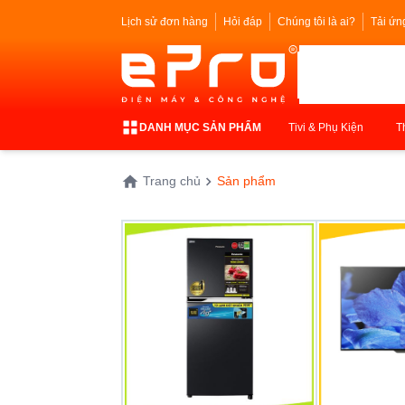
Lịch sử đơn hàng
Hỏi đáp
Chúng tôi là ai?
Tải ứn
DANH MỤC SẢN PHẨM
Tivi & Phụ Kiện
T
Trang chủ
Sản phẩm