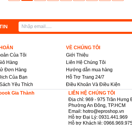
TIN
KHOẢN
VỀ CHÚNG TÔI
hoản Của Tôi
Giới Thiệu
iỏ Hàng
Liên Hệ Chúng Tôi
Sử Đơn Hàng
Hướng dẫn mua hàng
Dịch Của Bạn
Hỗ Trợ Trang 24/7
Sách Yêu Thích
Điều Khoản Và Điều Kiện
book Gia Thành
LIÊN HỆ CHÚNG TÔI
Địa chỉ: 969 - 975 Trần Hưng 
Phường An Đông, TP.HCM
Email: hotro@eproshop.vn
Hỗ trợ Đại Lý: 0931.441.969
Hỗ trợ Khách lẻ: 0966.969.97