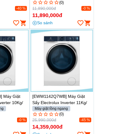
(0)
11,890,000đ
-40 %
-0 %
11,890,000đ
So sánh
 Máy Giặt
[EWW1142Q7WB] Máy Giặt
nverter 10Kg/
Sấy Electrolux Inverter 11Kg/
ang
7Kg
Máy giặt lồng ngang
Từ 10.5 - 11kg
(0)
25,990,000đ
-0 %
-45 %
14,359,000đ