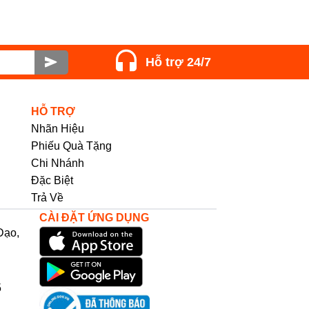
Hỗ trợ 24/7
HỖ TRỢ
Nhãn Hiệu
Phiếu Quà Tặng
Chi Nhánh
Đặc Biệt
Trả Về
CÀI ĐẶT ỨNG DỤNG
Đạo,
5