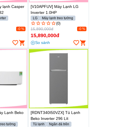
y lạnh Casper
[V10APFUV] Máy Lạnh LG
32
Inverter 1.0HP
rter
LG
Máy lạnh treo tường
ng
(0)
15,890,000đ
-0 %
-0 %
15,890,000đ
So sánh
áy Lạnh Beko
[RDNT340I50VZX] Tủ Lạnh
Beko Inverter 296 Lít
treo tường
Tủ lạnh
Ngăn đá trên