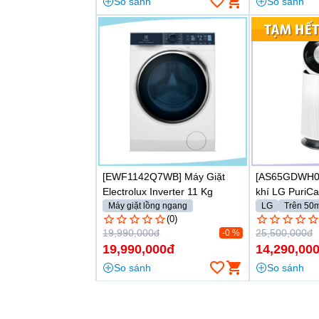
So sánh
So sánh
[EWF1142Q7WB] Máy Giặt
[AS65GDWH0]
Electrolux Inverter 11 Kg
khí LG Puri
Máy giặt lồng ngang
LG
Trên 50
Từ 10.5 - 11kg
(0)
19,990,000đ
25,500,000đ
-0 %
19,990,000đ
14,290,00
So sánh
So sánh