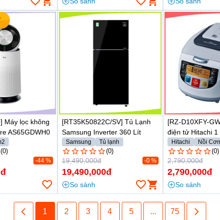
So sánh
So sánh
 Máy lọc không
[RT35K50822C/SV] Tủ Lạnh
[RZ-D10XFY-GW
Care AS65GDWH0
Samsung Inverter 360 Lít
điện tử Hitachi 1 l
m2
Samsung
Tủ lạnh
Hitachi
Nồi Cơm
(0)
(0)
(0)
19,490,000đ
2,790,000đ
-44 %
-0 %
0đ
19,490,000đ
2,790,000đ
So sánh
So sánh
1
2
3
4
5
...
75