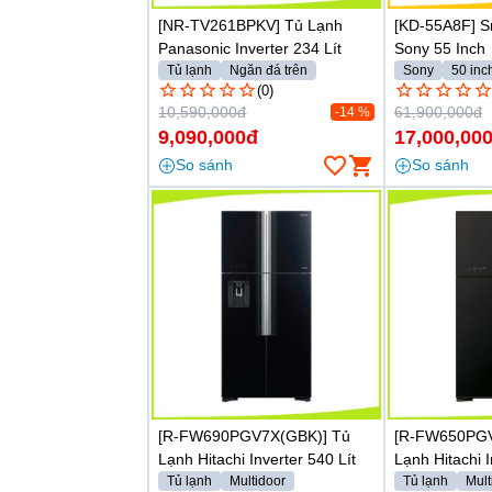
[NR-TV261BPKV] Tủ Lạnh
[KD-55A8F] S
Panasonic Inverter 234 Lít
Sony 55 Inch
Tủ lạnh
Ngăn đá trên
Sony
50 inc
(0)
10,590,000đ
61,900,000đ
-14 %
9,090,000đ
17,000,00
So sánh
So sánh
[R-FW690PGV7X(GBK)] Tủ
[R-FW650PGV
Lạnh Hitachi Inverter 540 Lít
Lạnh Hitachi I
Tủ lạnh
Multidoor
Tủ lạnh
Mult