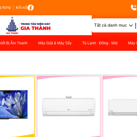
g dụng
Kết nối
|
Tất cả danh mục
hiết Bị Âm Thanh
Máy Giặt & Máy Sấy
Tủ Lạnh - Đông - Mát
Máy 